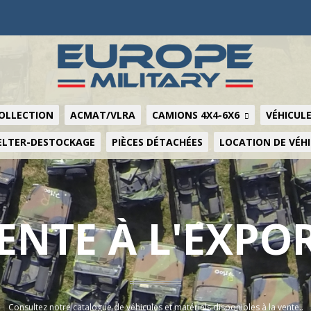
COLLECTION
ACMAT/VLRA
CAMIONS 4X4-6X6
VÉHICULE
ELTER-DESTOCKAGE
PIÈCES DÉTACHÉES
LOCATION DE VÉH
ENTE À L'EXPO
Consultez notre catalogue de véhicules et matériels disponibles à la vente..