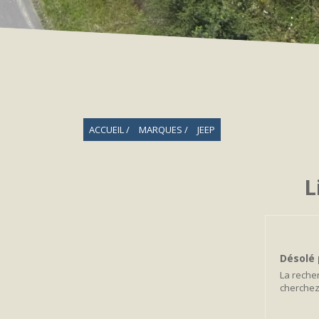
ACCUEIL
MARQUES
JEEP
L
Désolé 
La reche
cherche