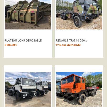
PLATEAU LOHR DEPOSABLE
RENAULT TRM 10 000...
Prix
3 900,00 €
Prix sur demande