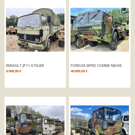
RENAULT JP11 ATELIER
FOREUSE MFRD COMME NEUVE
Prix
Prix
6 000,00 €
40 000,00 €