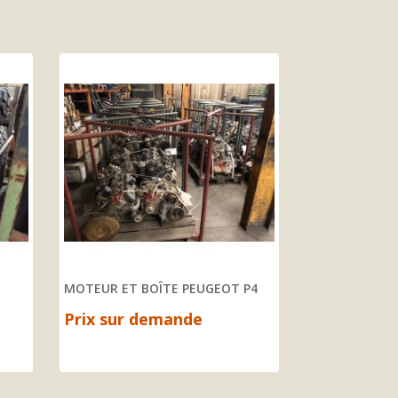
MOTEUR ET BOÎTE PEUGEOT P4
SHELTER ARME
Prix sur demande
3 240,00 €