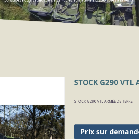
Consultez notre catalogue de véhicules et matériels disponibles à la vente..
STOCK G290 VTL 
STOCK G290 VTL ARMÉE DE TERRE
Prix sur demand