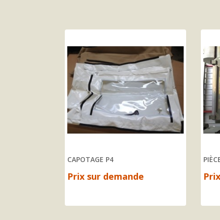
IROLL VTL
CAPOTAGE P4
PIÈC
de
Prix sur demande
Pri