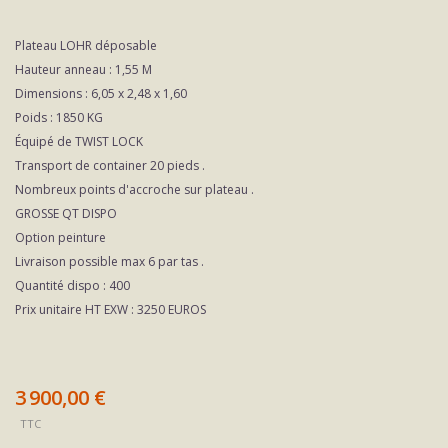
PLATEAU
Plateau LOHR déposable
LOHR
Hauteur anneau : 1,55 M
DEPOSABLE
Dimensions : 6,05 x 2,48 x 1,60
Poids : 1850 KG
Équipé de TWIST LOCK
Transport de container 20 pieds .
Nombreux points d'accroche sur plateau .
GROSSE QT DISPO
Option peinture
Livraison possible max 6 par tas .
Quantité dispo : 400
Prix unitaire HT EXW : 3250 EUROS
3 900,00 €
TTC