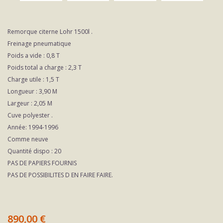
REMORQUE
Remorque citerne Lohr 1500l .
CITERNE
Freinage pneumatique
LOHR
Poids a vide : 0,8 T
1500L
Poids total a charge : 2,3 T
Charge utile : 1,5 T
Longueur : 3,90 M
Largeur : 2,05 M
Cuve polyester .
Année: 1994-1996
Comme neuve
Quantité dispo : 20
PAS DE PAPIERS FOURNIS
PAS DE POSSIBILITES D EN FAIRE FAIRE.
890,00 €