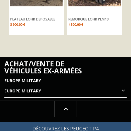
PLATEAU LOHR DEPOSABLE
REMORQUE LOHR PLM19
RE
3 900,00 €
4 500,00 €
Pr
ACHAT/VENTE DE
VÉHICULES EX-ARMÉES
EUROPE MILITARY

EUROPE MILITARY
© 2026 - EUROPEMILITARY.COM