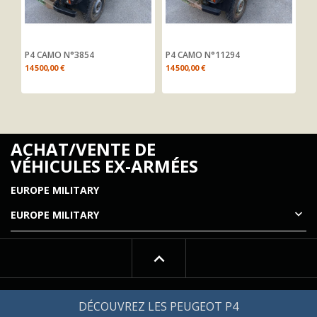
P4 CAMO N°3854
P4 CAMO N°11294
P4
14 500,00 €
14 500,00 €
16
ACHAT/VENTE DE
VÉHICULES EX-ARMÉES
EUROPE MILITARY

EUROPE MILITARY
© 2026 - EUROPEMILITARY.COM