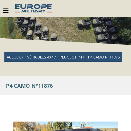
ACCUEIL
VÉHICULES 4X4
PEUGEOT P4
P4 CAMO N°11876
P4 CAMO N°11876