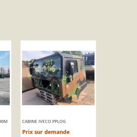
,90M
CABINE IVECO PPLOG
SHELTER ARME
Prix sur demande
3 600,00 €