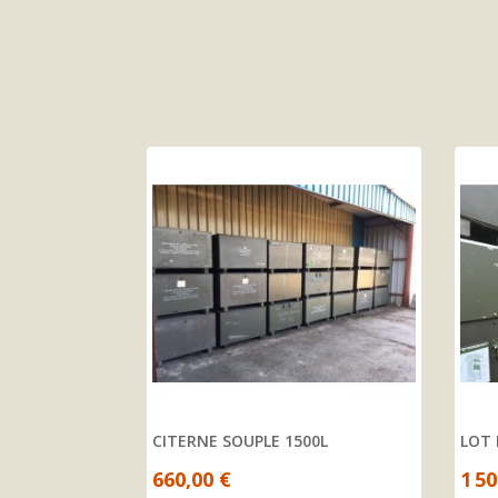
REUR/ALTERNATEUR NEUF
CITERNE SOUPLE 1500L
LOT 
de
660,00 €
1 50