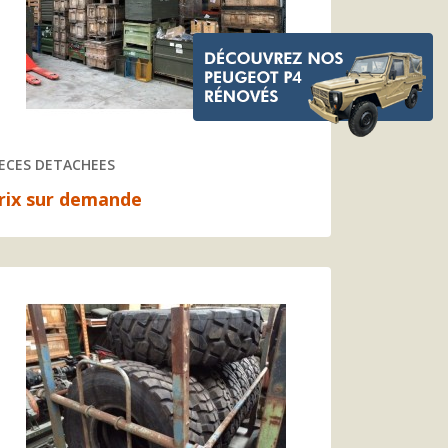
IECES DETACHEES
rix sur demande