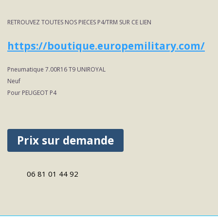
PNEUMATIQUE
RETROUVEZ TOUTES NOS PIECES P4/TRM SUR CE LIEN
7.00R16
T9
https://boutique.europemilitary.com/
UNIROYAL
Pneumatique 7.00R16 T9 UNIROYAL
P4
Neuf
Pour PEUGEOT P4
Prix sur demande
06 81 01 44 92