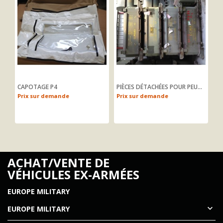
CAPOTAGE P4
PIÈCES DÉTACHÉES POUR PEUGEOT P4
PN
Prix sur demande
Prix sur demande
Pr
ACHAT/VENTE DE
VÉHICULES EX-ARMÉES
EUROPE MILITARY

EUROPE MILITARY