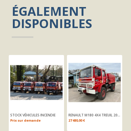
ÉGALEMENT
DISPONIBLES
STOCK VÉHICULES INCENDIE
RENAULT M180 4X4 TREUIL 2000L
RE
Prix sur demande
27 480,00 €
Pr