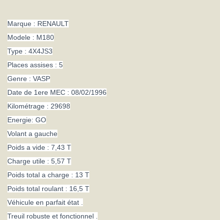
RENAULT
Marque : RENAULT
M180
Modele : M180
4X4
Type : 4X4JS3
TREUIL
Places assises : 5
3500L
Genre : VASP
Date de 1ere MEC : 08/02/1996
Kilométrage : 29698
Energie: GO
Volant a gauche
Poids a vide : 7,43 T
Charge utile : 5,57 T
Poids total a charge : 13 T
Poids total roulant : 16,5 T
Véhicule en parfait état .
Treuil robuste et fonctionnel .