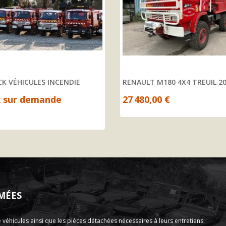
K VÉHICULES INCENDIE
RENAULT M180 4X4 TREUIL 2
x sur demande
27 480,00 €
MÉES
hicules ainsi que les pièces détachées nécessaires à leurs entretiens.