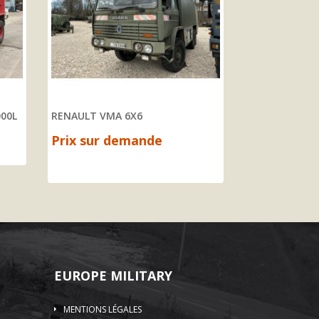
000L
RENAULT VMA 6X6
RENAULT M210
Prix sur demande
33 480,00 €
EUROPE MILITARY
MENTIONS LÉGALES