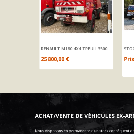
EROPORTUAIRE VIM 85
RENAULT M180 4X4 TREUIL 3500L
STOC
25 800,00 €
Pri
ACHAT/VENTE DE VÉHICULES EX-AR
Nous disposons en permanence d’un stock conséquent de vé